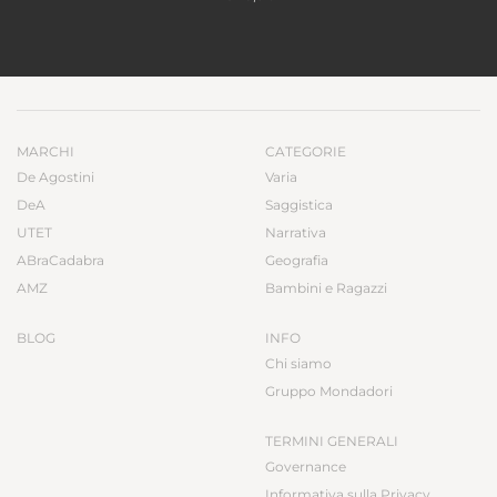
MARCHI
CATEGORIE
De Agostini
Varia
DeA
Saggistica
UTET
Narrativa
ABraCadabra
Geografia
AMZ
Bambini e Ragazzi
BLOG
INFO
Chi siamo
Gruppo Mondadori
TERMINI GENERALI
Governance
Informativa sulla Privacy