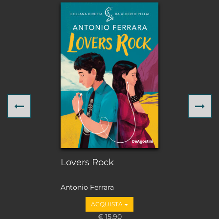
Previous
Ne
Lovers Rock
Antonio Ferrara
ACQUISTA
€ 15,90