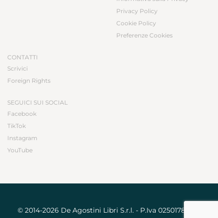
Privacy Policy
Cookie Policy
Preferenze Cookies
CONTATTI
Scrivici
Foreign Rights
SEGUICI SUI SOCIAL
Facebook
TikTok
Instagram
YouTube
© 2014-2026 De Agostini Libri S.r.l. - P.Iva 02501780031