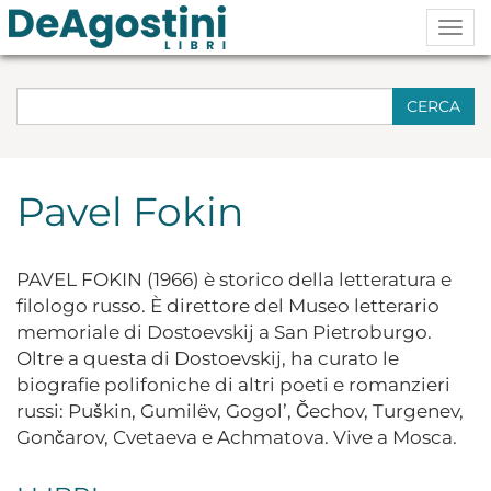
Togg
navig
CERCA
Pavel Fokin
PAVEL FOKIN (1966) è storico della letteratura e
filologo russo. È direttore del Museo letterario
memoriale di Dostoevskij a San Pietroburgo.
Oltre a questa di Dostoevskij, ha curato le
biografie polifoniche di altri poeti e romanzieri
russi: Puškin, Gumilëv, Gogol’, Čechov, Turgenev,
Gončarov, Cvetaeva e Achmatova. Vive a Mosca.