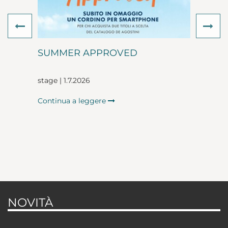
Previous
Ne
SUMMER APPROVED
stage | 1.7.2026
Continua a leggere
NOVITÀ