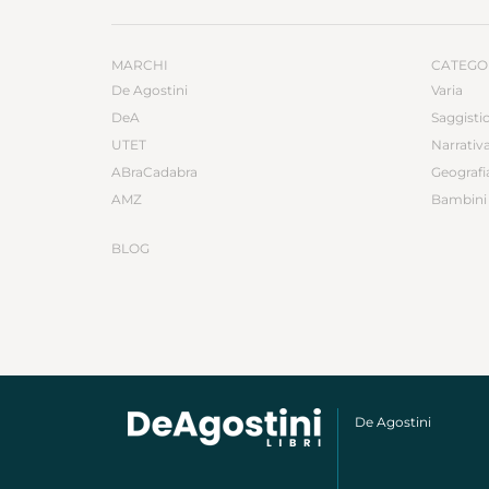
MARCHI
CATEGO
De Agostini
Varia
DeA
Saggisti
UTET
Narrativ
ABraCadabra
Geografi
AMZ
Bambini 
BLOG
De Agostini