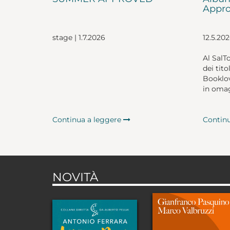
Appro
stage | 1.7.2026
12.5.20
Al SalT
dei tito
Booklov
in omag
Continua a leggere
Contin
NOVITÀ