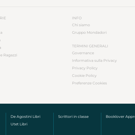
RIE
INFO
Chi siamo
ca
Gruppo Mondadori
a
TERMINI GENERALI
a
Governance
e Ragazzi
Informativa sulla Privacy
Privacy Policy
Cookie Policy
Preferenze Cookies
De Agostini Libri
Scrittori in classe
Booklover App
Utet Libri