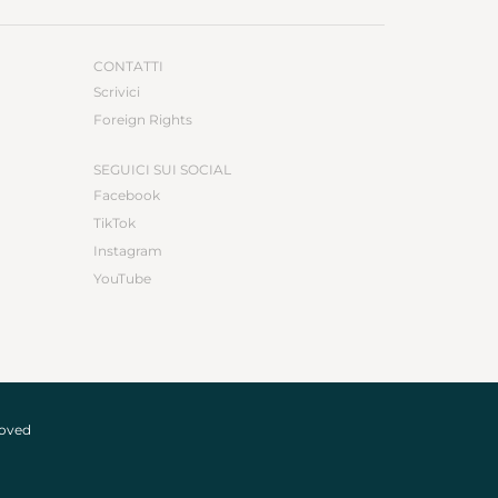
CONTATTI
Scrivici
Foreign Rights
SEGUICI SUI SOCIAL
Facebook
TikTok
Instagram
YouTube
roved