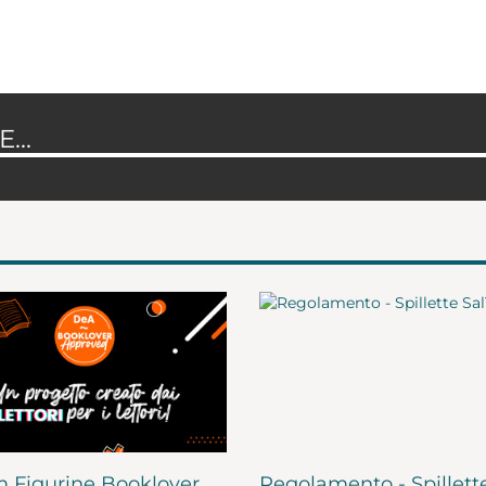
...
 Figurine Booklover
Regolamento - Spillett