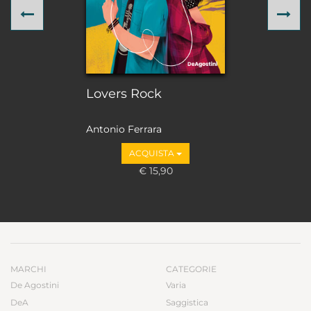
Previous
Ne
Lovers Rock
Antonio Ferrara
ACQUISTA
€ 15,90
MARCHI
CATEGORIE
De Agostini
Varia
DeA
Saggistica