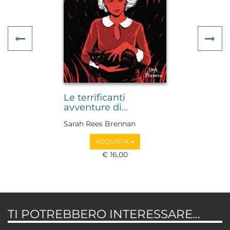
Previous
Ne
Le terrificanti
avventure di...
Sarah Rees Brennan
ACQUISTA
€ 16,00
TI POTREBBERO INTERESSARE...