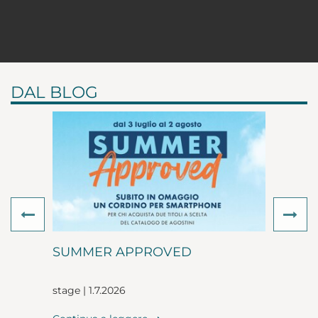
DAL BLOG
Previous
Ne
SUMMER APPROVED
stage | 1.7.2026