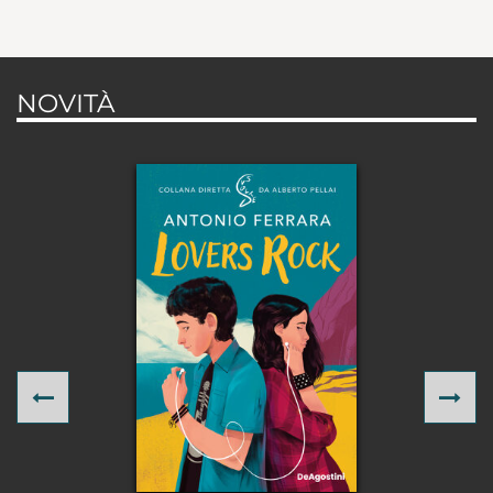
NOVITÀ
Previous
Ne