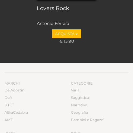
Lovers Rock
Antonio Ferrara
ACQUISTA
€ 15,90
MARCHI
CATEGORIE
De Agostini
Varia
DeA
Saggistica
UTET
Narrativa
ABraCadabra
Geografia
AMZ
Bambini e Ragazzi