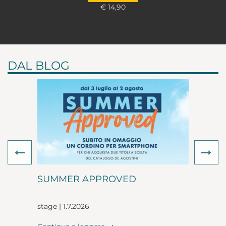
€ 14,90
DAL BLOG
Previous
Ne
SUMMER APPROVED
stage | 1.7.2026