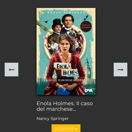
Previous
Ne
Enola Holmes. Il caso
del marchese...
Nancy Springer
ACQUISTA