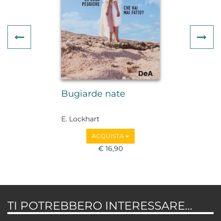
Previous
Ne
Bugiarde nate
E. Lockhart
ACQUISTA
€ 16,90
TI POTREBBERO INTERESSARE...