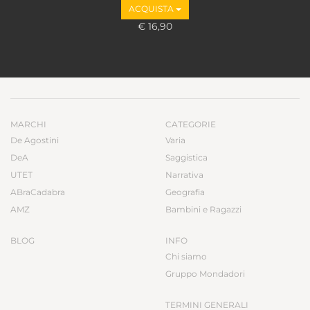
ACQUISTA
€ 16,90
MARCHI
CATEGORIE
De Agostini
Varia
DeA
Saggistica
UTET
Narrativa
ABraCadabra
Geografia
AMZ
Bambini e Ragazzi
BLOG
INFO
Chi siamo
Gruppo Mondadori
TERMINI GENERALI