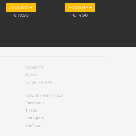
ACQUISTA
ACQUISTA
€ 19,90
€ 14,90
CONTATTI
Scrivici
Foreign Rights
SEGUICI SUI SOCIAL
Facebook
TikTok
Instagram
YouTube