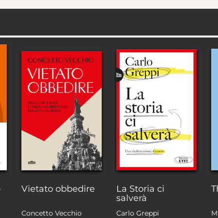
o
Vietato obbedire
La Storia ci
T
salverà
Concetto Vecchio
Carlo Greppi
M