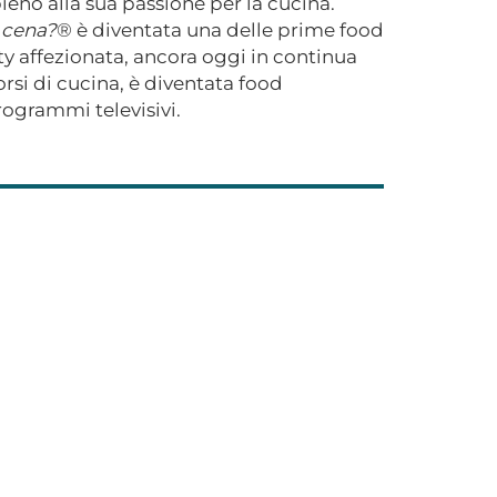
eno alla sua passione per la cucina.
 cena?
® è diventata una delle prime food
 affezionata, ancora oggi in continua
orsi di cucina, è diventata food
ogrammi televisivi.