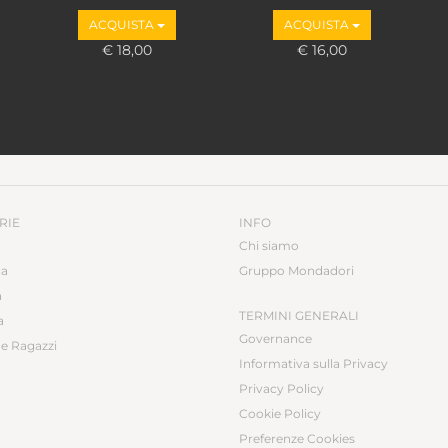
ACQUISTA
ACQUISTA
€ 18,00
€ 16,00
RIE
INFO
Chi siamo
ca
Gruppo Mondadori
a
TERMINI GENERALI
a
Governance
e Ragazzi
Informativa sulla Privacy
Privacy Policy
Cookie Policy
Preferenze Cookies