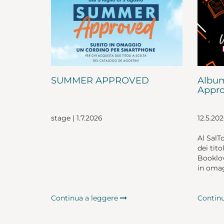
SUMMER APPROVED
Album
Appro
stage | 1.7.2026
12.5.20
Al SalT
dei tito
Booklov
in omag
Continua a leggere
Contin