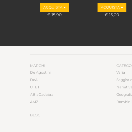
Marco Valbruzzi
ACQUISTA
ACQUISTA
€ 15,90
€ 15,00
MARCHI
CATEGO
De Agostini
Varia
DeA
Saggisti
UTET
Narrativ
ABraCadabra
Geografi
AMZ
Bambini 
BLOG