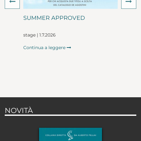
Previous
Ne
SUMMER APPROVED
stage | 1.7.2026
Continua a leggere
NOVITÀ