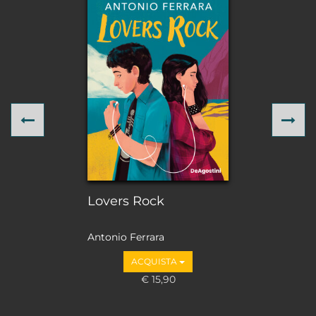
Previous
Ne
Lovers Rock
Antonio Ferrara
ACQUISTA
€ 15,90