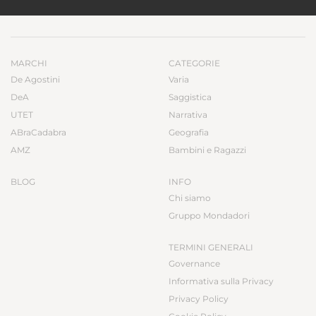
MARCHI
CATEGORIE
De Agostini
Varia
DeA
Saggistica
UTET
Narrativa
ABraCadabra
Geografia
AMZ
Bambini e Ragazzi
BLOG
INFO
Chi siamo
Gruppo Mondadori
TERMINI GENERALI
Governance
Informativa sulla Privacy
Privacy Policy