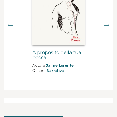
Previous
Ne
A proposito della tua
bocca
Autore
Jaime Lorente
Genere
Narrativa
Formato
cartonato con
sovraccoperta
Pagine
128
Data di uscita
2019
ACQUISTA
€ 14,00