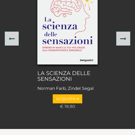
Previous
Ne
LA SCIENZA DELLE
SENSAZIONI
Norman Farb, Zindel Segal
ACQUISTA
€ 19,90