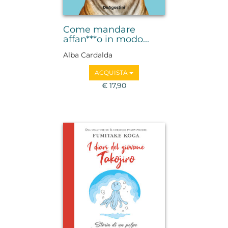
Come mandare
affan***o in modo...
Alba Cardalda
ACQUISTA
€ 17,90