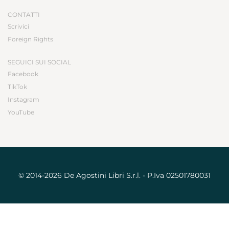
CONTATTI
Scrivici
Foreign Rights
SEGUICI SUI SOCIAL
Facebook
TikTok
Instagram
YouTube
© 2014-2026 De Agostini Libri S.r.l. - P.Iva 02501780031