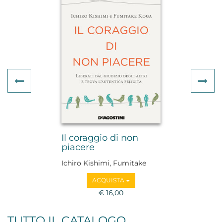
Previous
Ne
Il coraggio di non
piacere
Ichiro Kishimi, Fumitake
Koga
ACQUISTA
€ 16,00
TUTTO IL CATALOGO