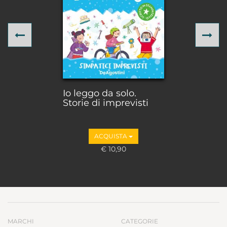
Previous
Ne
Io leggo da solo.
Storie di imprevisti
ACQUISTA
€ 10,90
MARCHI
CATEGORIE