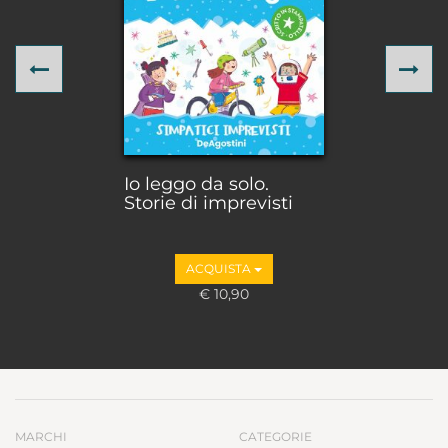
Previous
Ne
Io leggo da solo.
Storie di imprevisti
ACQUISTA
€ 10,90
MARCHI
CATEGORIE