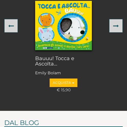
Previous
Ne
Bauuu! Tocca e
Ascolta...
Emily Bolam
ACQUISTA
€ 15,90
DAL BLOG