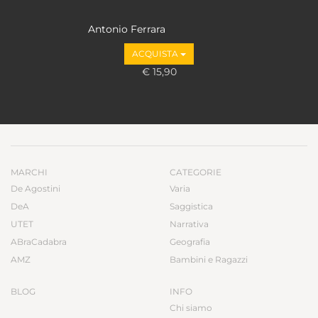
Antonio Ferrara
ACQUISTA
€ 15,90
MARCHI
CATEGORIE
De Agostini
Varia
DeA
Saggistica
UTET
Narrativa
ABraCadabra
Geografia
AMZ
Bambini e Ragazzi
BLOG
INFO
Chi siamo