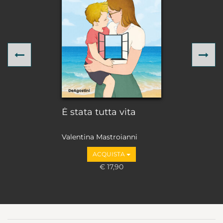
Previous
Ne
È stata tutta vita
Valentina Mastroianni
ACQUISTA
€ 17,90