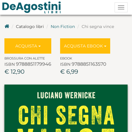
Togg
navig
Catalogo libri
Non Fiction
Chi segna vince
ACQUISTA
ACQUISTA EBOOK
BROSSURA CON ALETTE
EBOOK
9788851179946
9788851163570
ISBN
ISBN
€ 12,90
€ 6,99