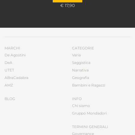
€ 17,90
MARCHI
CATEGORIE
De Agostini
Varia
DeA
Saggistica
UTET
Narrativa
ABraCadabra
Geografia
AMZ
Bambini e Ragazzi
BLOG
INFO
Chi siamo
Gruppo Mondadori
TERMINI GENERALI
Governance