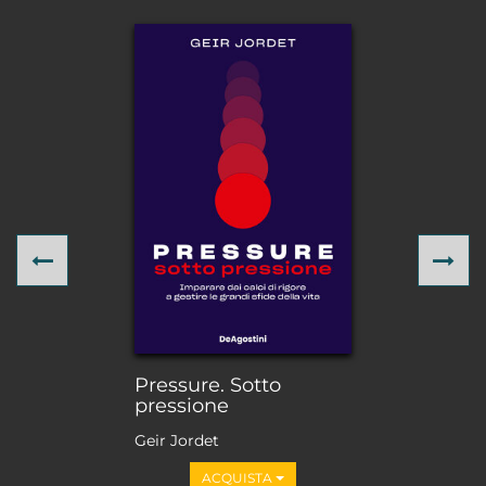
Previous
Ne
Pressure. Sotto
pressione
Geir Jordet
ACQUISTA