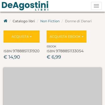
Togg
navig
Catalogo libri
Non Fiction
Donne di Denari
ACQUISTA
ACQUISTA EBOOK
EBOOK
9788851131920
9788851133054
ISBN
ISBN
€ 14,90
€ 6,99