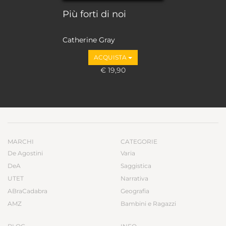
Più forti di noi
Catherine Gray
ACQUISTA
€ 19,90
MARCHI
CATEGORIE
De Agostini
Varia
DeA
Saggistica
UTET
Narrativa
ABraCadabra
Geografia
AMZ
Bambini e Ragazzi