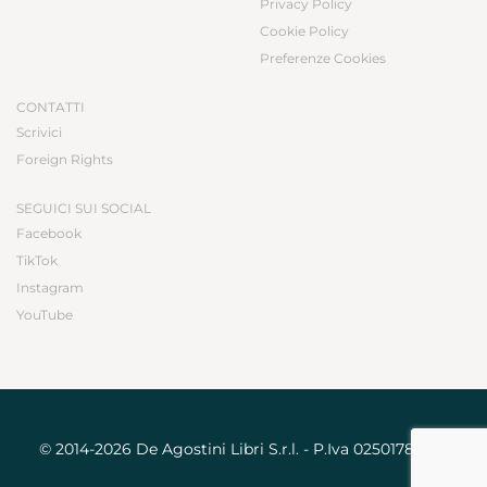
Privacy Policy
Cookie Policy
Preferenze Cookies
CONTATTI
Scrivici
Foreign Rights
SEGUICI SUI SOCIAL
Facebook
TikTok
Instagram
YouTube
© 2014-2026 De Agostini Libri S.r.l. - P.Iva 02501780031