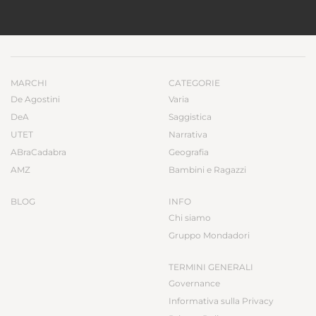
MARCHI
CATEGORIE
De Agostini
Varia
DeA
Saggistica
UTET
Narrativa
ABraCadabra
Geografia
AMZ
Bambini e Ragazzi
BLOG
INFO
Chi siamo
Gruppo Mondadori
TERMINI GENERALI
Governance
Informativa sulla Privacy