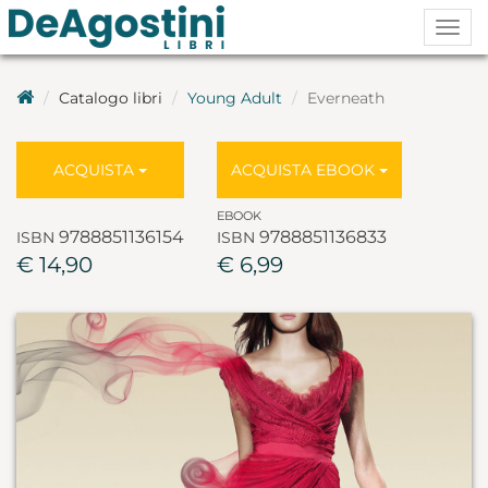
Togg
navig
Catalogo libri
Young Adult
Everneath
ACQUISTA
ACQUISTA EBOOK
EBOOK
9788851136154
9788851136833
ISBN
ISBN
€ 14,90
€ 6,99