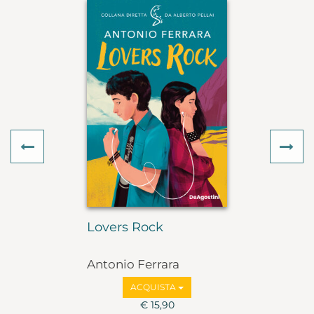
Previous
Ne
Lovers Rock
Antonio Ferrara
ACQUISTA
€ 15,90