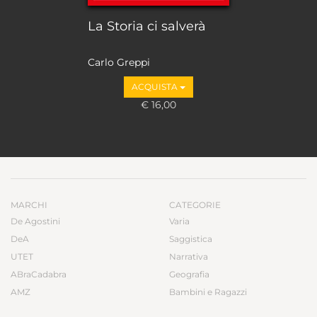
La Storia ci salverà
Carlo Greppi
ACQUISTA
€ 16,00
MARCHI
CATEGORIE
De Agostini
Varia
DeA
Saggistica
UTET
Narrativa
ABraCadabra
Geografia
AMZ
Bambini e Ragazzi