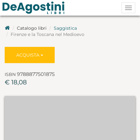
Togg
navig
Catalogo libri
Saggistica
Firenze e la Toscana nel Medioevo
ACQUISTA
9788877501875
ISBN
€ 18,08