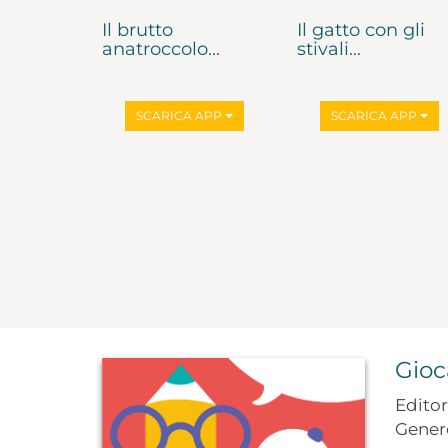
Il brutto
Il gatto con gli
anatroccolo...
stivali...
SCARICA APP
SCARICA APP
Gioc
Edito
Gene