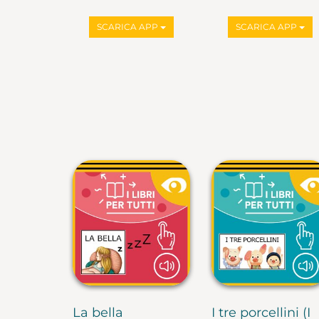
SCARICA APP
SCARICA APP
La bella
I tre porcellini (I