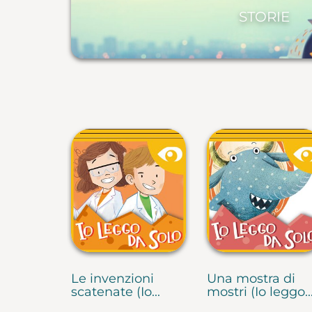
STORIE
Le invenzioni
Una mostra di
scatenate (Io...
mostri (Io leggo..