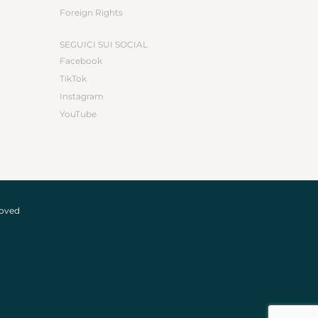
Foreign Rights
SEGUICI SUI SOCIAL
Facebook
TikTok
Instagram
YouTube
roved