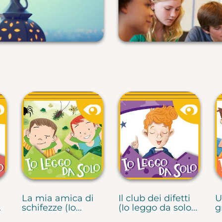
La mia amica di
Il club dei difetti
U
.
schifezze (Io...
(Io leggo da solo...
g