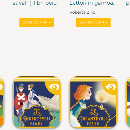
stivali (I libri per...
Lettori in gamba...
pi
Roberta Zilio
SCARICA APP
SCARICA APP