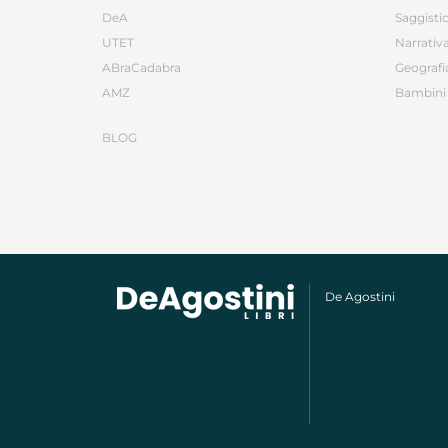
DeA
Saggisti
UTET
Narrativ
ABraCadabra
Geografi
AMZ
Bambini 
BLOG
De Agostini