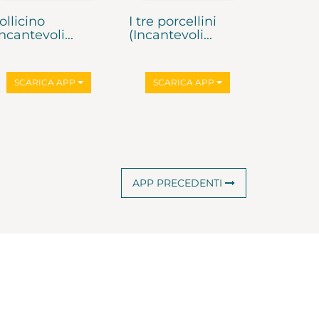
ollicino
I tre porcellini
Incantevoli...
(Incantevoli...
SCARICA APP
SCARICA APP
APP
PRECEDENTI