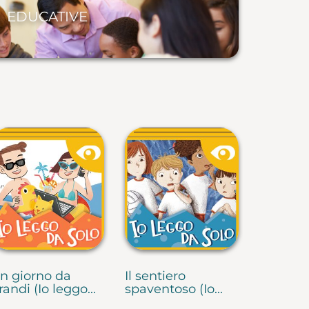
EDUCATIVE
n giorno da
Il sentiero
randi (Io leggo...
spaventoso (Io...