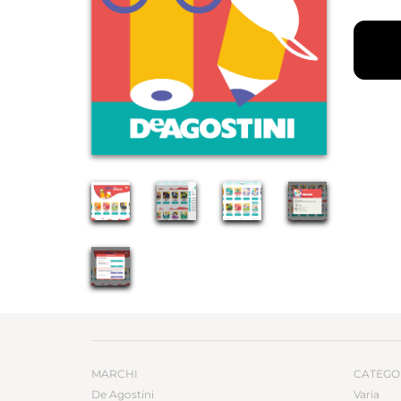
MARCHI
CATEGO
De Agostini
Varia