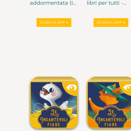
addormentata (I...
libri per tutti -...
SCARICA APP
SCARICA APP