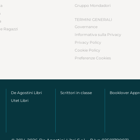
ca
Gruppo Mondadori
a
TERMINI GENERALI
a
Governance
e Ragazzi
Informativa sulla Privacy
Privacy Policy
Cookie Policy
Preferenze Cookies
De Agostini Libri
Scrittori in classe
Booklover App
Utet Libri