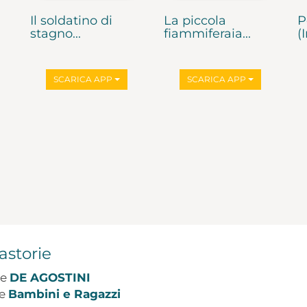
Il soldatino di
La piccola
P
stagno...
fiammiferaia...
(
SCARICA APP
SCARICA APP
astorie
re
DE AGOSTINI
re
Bambini e Ragazzi