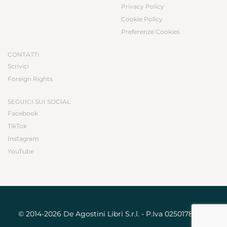
Privacy Policy
Cookie Policy
Preferenze Cookies
CONTATTI
Scrivici
Foreign Rights
SEGUICI SUI SOCIAL
Facebook
TikTok
Instagram
YouTube
© 2014-2026 De Agostini Libri S.r.l. - P.Iva 02501780031