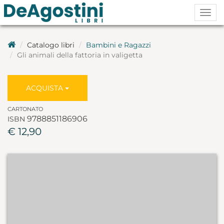
Togg
navig
Catalogo libri
Bambini e Ragazzi
Gli animali della fattoria in valigetta
ACQUISTA
CARTONATO
9788851186906
ISBN
€ 12,90