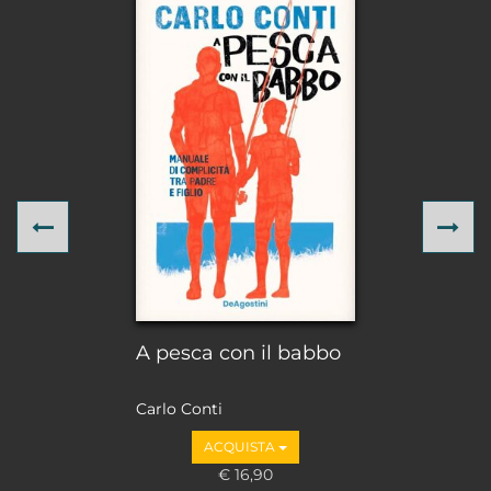
Previous
Ne
A pesca con il babbo
Carlo Conti
ACQUISTA
€ 16,90