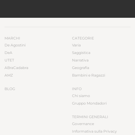
MARCHI
CATEGORIE
De Agostini
Varia
DeA
Saggistica
UTET
Narrativa
ABraCadabra
Geografia
AMZ
Bambini e Ragazzi
BLOG
INFO
Chi siamo
Gruppo Mondadori
TERMINI GENERALI
Governance
Informativa sulla Privacy