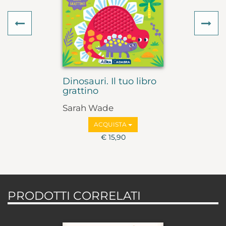
Previous
Ne
Dinosauri. Il tuo libro
grattino
Sarah Wade
ACQUISTA
€ 15,90
PRODOTTI CORRELATI