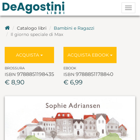
Togg
navig
Catalogo libri
Bambini e Ragazzi
Il giorno speciale di Max
ACQUISTA
ACQUISTA EBOOK
BROSSURA
EBOOK
9788851198435
9788851178840
ISBN
ISBN
€ 8,90
€ 6,99