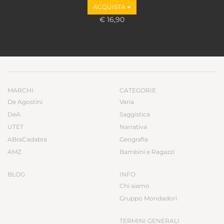
ACQUISTA
€ 16,90
MARCHI
CATEGORIE
De Agostini
Varia
DeA
Saggistica
UTET
Narrativa
ABraCadabra
Geografia
AMZ
Bambini e Ragazzi
BLOG
INFO
Chi siamo
Gruppo Mondadori
TERMINI GENERALI