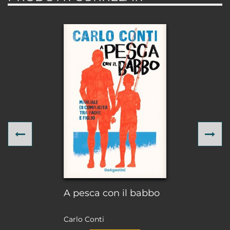
Previous
Ne
A pesca con il babbo
Carlo Conti