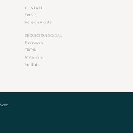
CONTATTI
Scrivici
Foreign Rights
SEGUICI SUI SOCIAL
Facebook
TikTok
Instagram
YouTube
roved