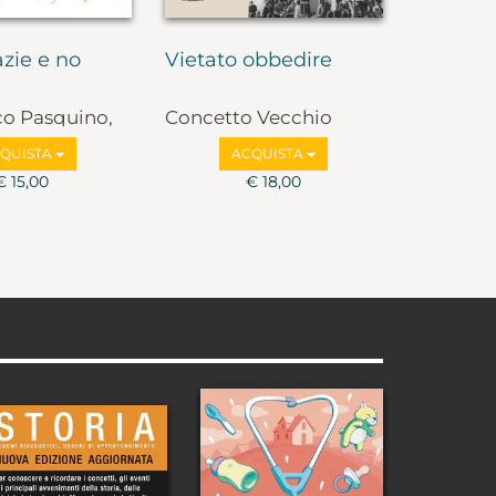
zie e no
Vietato obbedire
co Pasquino,
Concetto Vecchio
lbruzzi
QUISTA
ACQUISTA
€ 15,00
€ 18,00