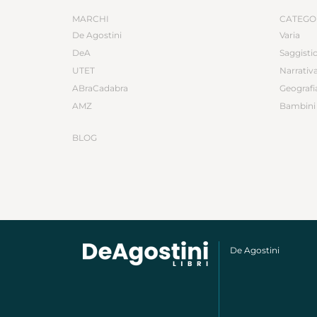
MARCHI
CATEGO
De Agostini
Varia
DeA
Saggisti
UTET
Narrativ
ABraCadabra
Geografi
AMZ
Bambini 
BLOG
De Agostini