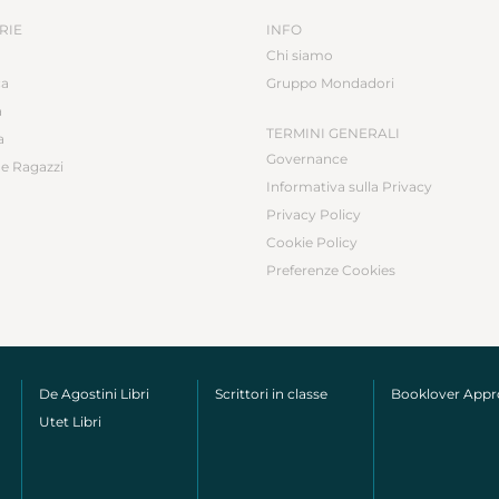
RIE
INFO
Chi siamo
ca
Gruppo Mondadori
a
TERMINI GENERALI
a
Governance
e Ragazzi
Informativa sulla Privacy
Privacy Policy
Cookie Policy
Preferenze Cookies
De Agostini Libri
Scrittori in classe
Booklover App
Utet Libri