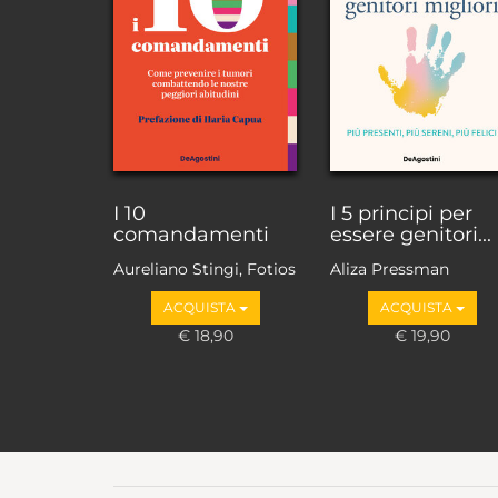
I 10
I 5 principi per
comandamenti
essere genitori...
Aureliano Stingi, Fotios
Aliza Pressman
Loupakis
ACQUISTA
ACQUISTA
€ 18,90
€ 19,90