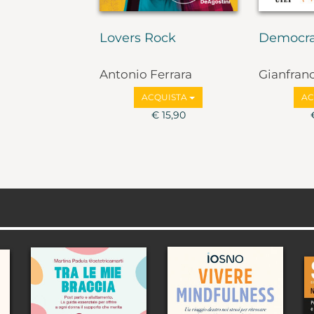
Lovers Rock
Democra
Antonio Ferrara
Gianfran
Marco Va
ACQUISTA
AC
€ 15,90