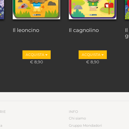
Il leoncino
Il cagnolino
I
gr
ACQUISTA
ACQUISTA
€ 8,90
€ 8,90
RIE
INFO
Chi siamo
ca
Gruppo Mondadori