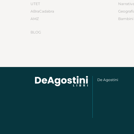
UTET
Narrativ
ABraCadabra
Geografi
AMZ
Bambini 
BLOG
De Agostini