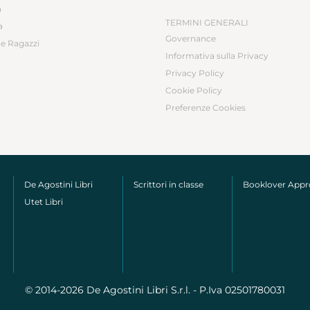
a
TERMINI GENERALI
a
Governance
e Ragazzi
Informativa sulla Privacy
Privacy Policy
Cookie Policy
Preferenze Cookies
De Agostini Libri
Scrittori in classe
Booklover App
Utet Libri
© 2014-2026 De Agostini Libri S.r.l. - P.Iva 02501780031