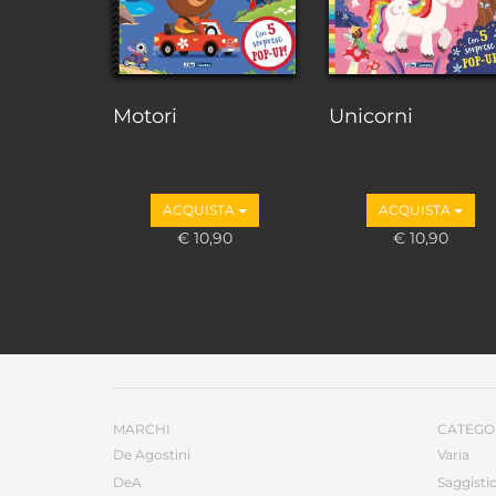
Motori
Unicorni
ACQUISTA
ACQUISTA
€ 10,90
€ 10,90
MARCHI
CATEGO
De Agostini
Varia
DeA
Saggisti