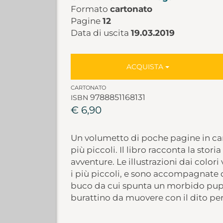
Formato
cartonato
Pagine
12
Data di uscita
19.03.2019
ACQUISTA
CARTONATO
9788851168131
ISBN
€ 6,90
Un volumetto di poche pagine in ca
più piccoli. Il libro racconta la stor
avventure. Le illustrazioni dai colori
i più piccoli, e sono accompagnate d
buco da cui spunta un morbido pupa
burattino da muovere con il dito per 