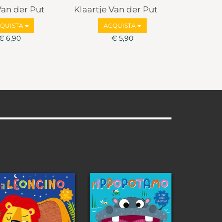
Van der Put
Klaartje Van der Put
QUISTA
ACQUISTA
€ 6,90
€ 5,90