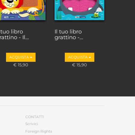
l tuo libro
Il tuo libro
attino - Il...
grattino -...
ACQUISTA
ACQUISTA
€ 15,90
€ 15,90
CONTATTI
Scrivici
Foreign Rights