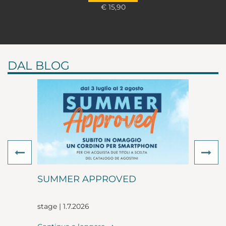
€ 15,90
DAL BLOG
Previous
Ne
SUMMER APPROVED
stage | 1.7.2026