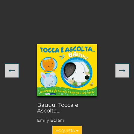
Previous
Ne
Bauuu! Tocca e
Ascolta...
Emily Bolam
ACQUISTA