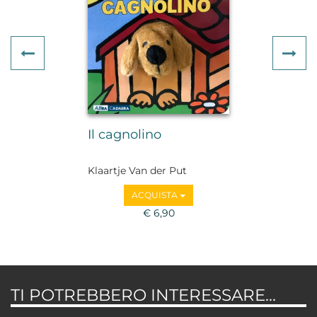
Previous
Ne
Il cagnolino
Klaartje Van der Put
ACQUISTA
€ 6,90
TI POTREBBERO INTERESSARE...