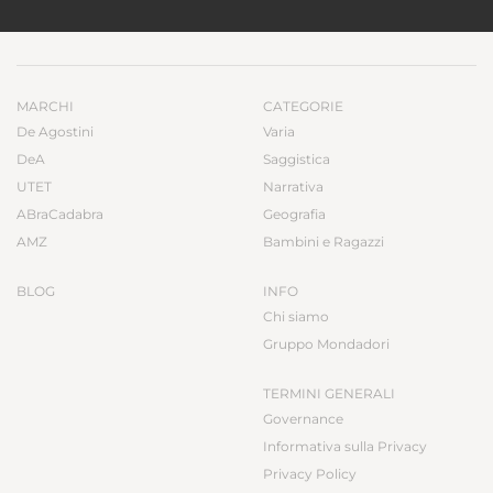
MARCHI
CATEGORIE
De Agostini
Varia
DeA
Saggistica
UTET
Narrativa
ABraCadabra
Geografia
AMZ
Bambini e Ragazzi
BLOG
INFO
Chi siamo
Gruppo Mondadori
TERMINI GENERALI
Governance
Informativa sulla Privacy
Privacy Policy