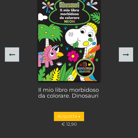
Previous
Ne
Il mio libro morbidoso
da colorare. Dinosauri
ACQUISTA
€ 12,90