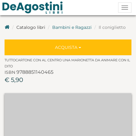
Togg
navig
Catalogo libri
Bambini e Ragazzi
Il coniglietto
ACQUISTA
TUTTOCARTONE CON AL CENTRO UNA MARIONETTA DA ANIMARE CON IL
DITO
9788851140465
ISBN
€ 5,90