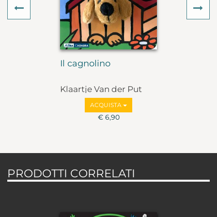
Previous
Ne
Il cagnolino
Klaartje Van der Put
ACQUISTA
€ 6,90
PRODOTTI CORRELATI