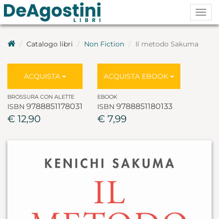
Togg
navig
Catalogo libri
Non Fiction
Il metodo Sakuma
ACQUISTA
ACQUISTA EBOOK
BROSSURA CON ALETTE
EBOOK
9788851178031
9788851180133
ISBN
ISBN
€ 12,90
€ 7,99