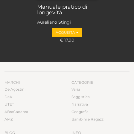
Manuale pratico di
longevità
Aureliano Stingi
ACQUISTA
€ 17,90
MARCHI
CATEGORIE
De Agostini
Varia
DeA
Saggistica
UTET
Narrativa
ABraCadabra
Geografia
AMZ
Bambini e Ragazzi
BLOG
INFO