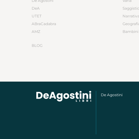
De Agostini
Varia
DeA
Saggisti
UTET
Narrativ
ABraCadabra
Geografi
AMZ
Bambini 
BLOG
De Agostini