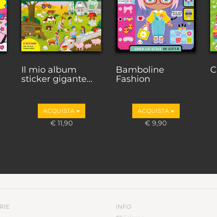
Il mio album
Bamboline
C
sticker gigante...
Fashion
ACQUISTA
ACQUISTA
€ 11,90
€ 9,90
RIE
INFO