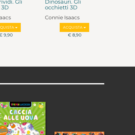
ividi. Gli
Dinosauri. Gli
i 3D
occhietti 3D
saacs
Connie Isaacs
QUISTA
ACQUISTA
€ 9,90
€ 8,90