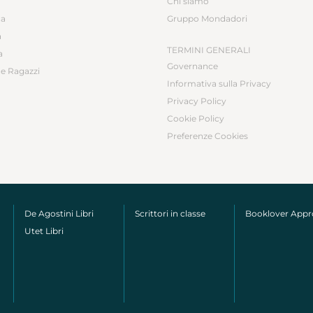
Chi siamo
ca
Gruppo Mondadori
a
TERMINI GENERALI
a
Governance
e Ragazzi
Informativa sulla Privacy
Privacy Policy
Cookie Policy
Preferenze Cookies
De Agostini Libri
Scrittori in classe
Booklover App
Utet Libri