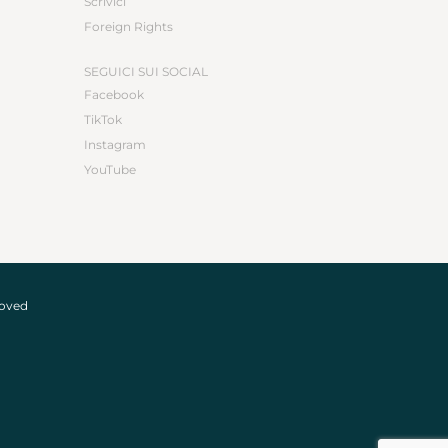
Scrivici
Foreign Rights
SEGUICI SUI SOCIAL
Facebook
TikTok
Instagram
YouTube
roved