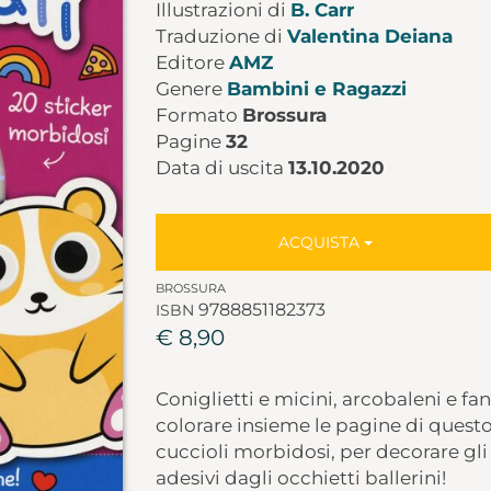
Illustrazioni di
B. Carr
Traduzione di
Valentina Deiana
Editore
AMZ
Genere
Bambini e Ragazzi
Formato
Brossura
Pagine
32
Data di uscita
13.10.2020
ACQUISTA
BROSSURA
9788851182373
ISBN
€ 8,90
Coniglietti e micini, arcobaleni e fa
colorare insieme le pagine di questo l
cuccioli morbidosi, per decorare gli 
adesivi dagli occhietti ballerini!