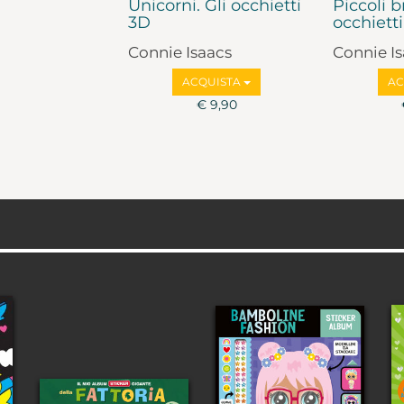
Unicorni. Gli occhietti
Piccoli br
3D
occhiett
Connie Isaacs
Connie I
ACQUISTA
AC
€ 9,90