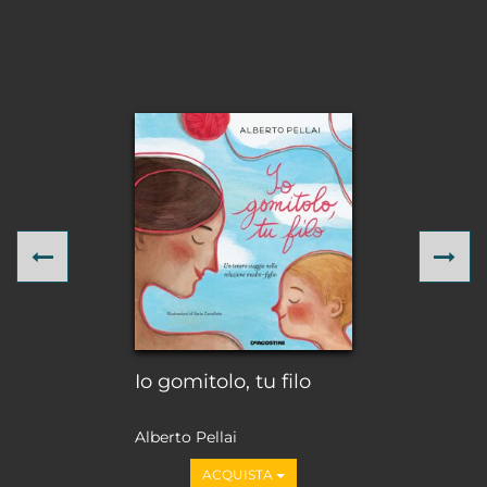
Previous
Ne
Io gomitolo, tu filo
Alberto Pellai
ACQUISTA