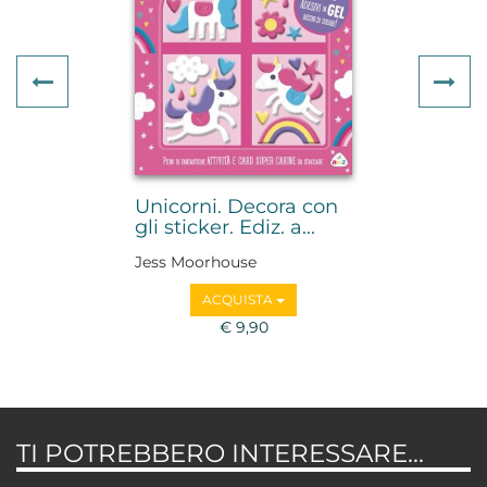
Previous
Ne
Unicorni. Decora con
gli sticker. Ediz. a...
Jess Moorhouse
ACQUISTA
€ 9,90
TI POTREBBERO INTERESSARE...