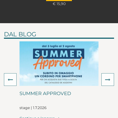
€ 15,90
DAL BLOG
Previous
Ne
SUMMER APPROVED
stage | 1.7.2026