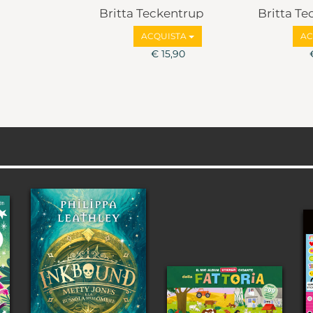
Britta Teckentrup
Britta T
ACQUISTA
AC
€ 15,90