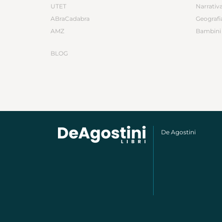
UTET
Narrativ
ABraCadabra
Geografi
AMZ
Bambini 
BLOG
De Agostini