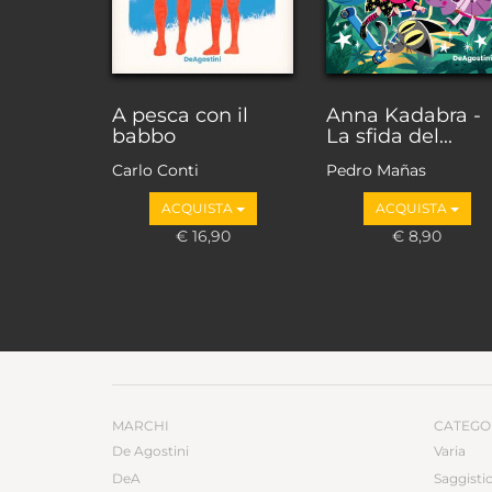
A pesca con il
Anna Kadabra -
babbo
La sfida del...
Carlo Conti
Pedro Mañas
ACQUISTA
ACQUISTA
€ 16,90
€ 8,90
MARCHI
CATEGO
De Agostini
Varia
DeA
Saggisti