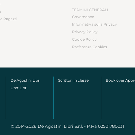
a
TERMINI GENERALI
a
Governance
e Ragazzi
Informativa sulla Privacy
Privacy Policy
Cookie Policy
Preferenze Cookies
De Agostini Libri
Scrittori in classe
Booklover App
Utet Libri
© 2014-2026 De Agostini Libri S.r.l. - P.Iva 02501780031