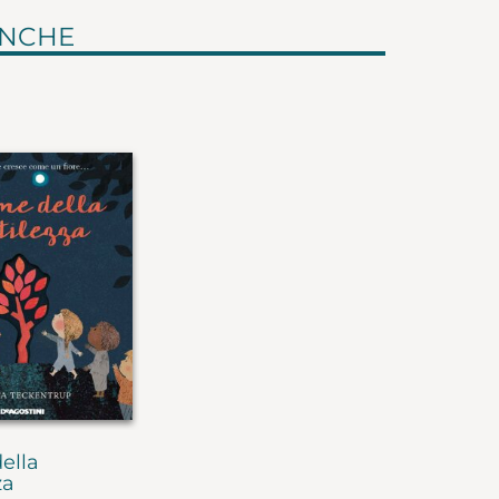
ANCHE
ella
za