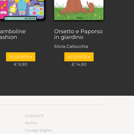
amboline
Orsetto e Paporso
ashion
in giardino
Silvia Callocchia
ACQUISTA
ACQUISTA
€ 9,90
€ 14,90
CONTATTI
Scrivici
Foreign Rights