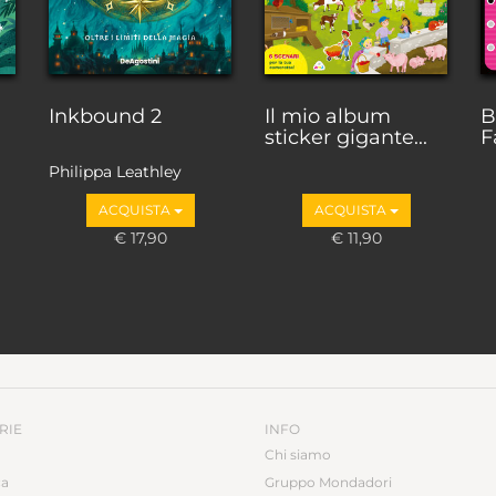
Inkbound 2
Il mio album
B
sticker gigante...
F
Philippa Leathley
ACQUISTA
ACQUISTA
€ 17,90
€ 11,90
RIE
INFO
Chi siamo
ca
Gruppo Mondadori