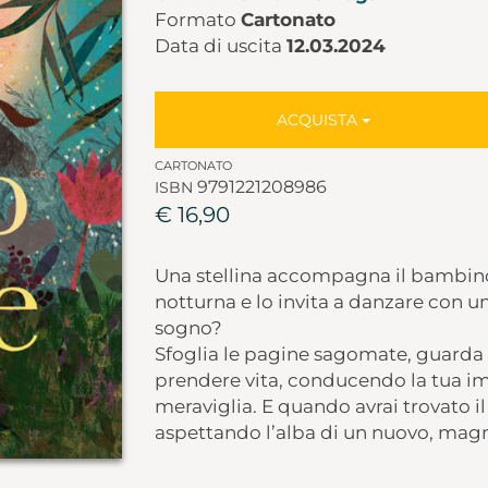
Formato
Cartonato
Data di uscita
12.03.2024
ACQUISTA
CARTONATO
9791221208986
ISBN
€ 16,90
Una stellina accompagna il bambino
notturna e lo invita a danzare con u
sogno?
Sfoglia le pagine sagomate, guarda a
prendere vita, conducendo la tua 
meraviglia. E quando avrai trovato i
aspettando l’alba di un nuovo, magn