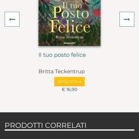
Previous
Ne
Il tuo posto felice
Britta Teckentrup
ACQUISTA
€ 16,90
PRODOTTI CORRELATI