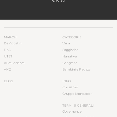
€ 16,90
MARCHI
CATEGORIE
De Agostini
Varia
DeA
Saggistica
UTET
Narrativa
ABraCadabra
Geografia
AMZ
Bambini e Ragazzi
BLOG
INFO
Chi siamo
Gruppo Mondadori
TERMINI GENERALI
Governance