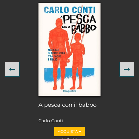
Previous
Ne
A pesca con il babbo
Carlo Conti
ACQUISTA