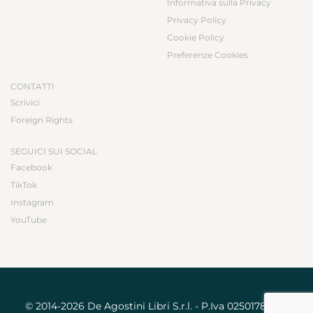
Informativa sulla Privacy
Privacy Policy
Cookie Policy
Preferenze Cookies
CONTATTI
Scrivici
Foreign Rights
SEGUICI SUI SOCIAL
Facebook
TikTok
Instagram
YouTube
© 2014-2026 De Agostini Libri S.r.l. - P.Iva 02501780031