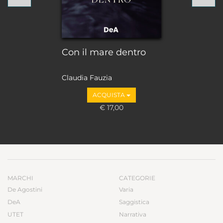
Con il mare dentro
Claudia Fauzia
ACQUISTA
€ 17,00
MARCHI
CATEGORIE
De Agostini
Varia
DeA
Saggistica
UTET
Narrativa