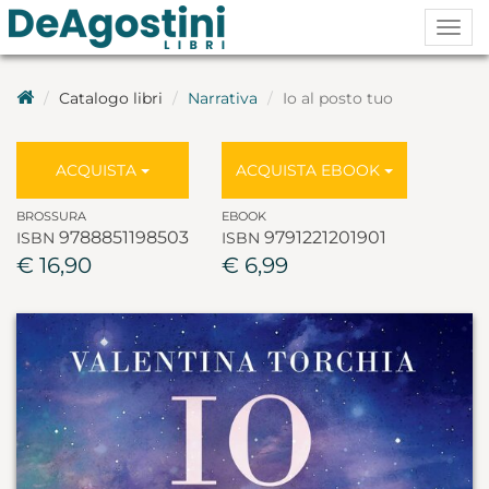
Togg
navig
Catalogo libri
Narrativa
Io al posto tuo
ACQUISTA
ACQUISTA EBOOK
BROSSURA
EBOOK
9788851198503
9791221201901
ISBN
ISBN
€ 16,90
€ 6,99