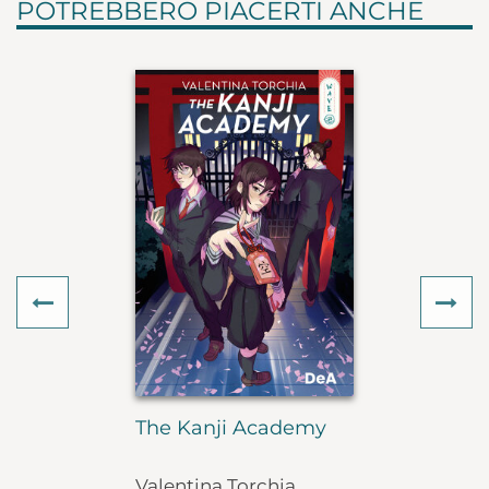
POTREBBERO PIACERTI ANCHE
Previous
Ne
The Kanji Academy
Valentina Torchia