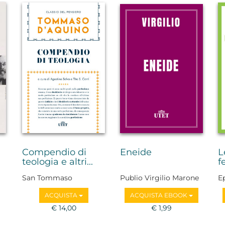
Compendio di
Eneide
L
teologia e altri...
fe
San Tommaso
Publio Virgilio Marone
E
D'Aquino
ACQUISTA
ACQUISTA EBOOK
€ 14,00
€ 1,99