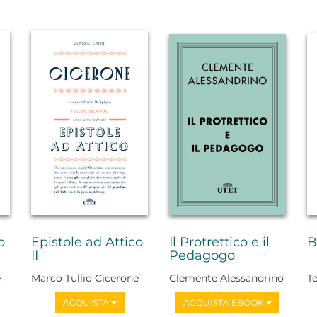
o
Epistole ad Attico
Il Protrettico e il
B
II
Pedagogo
e
Marco Tullio Cicerone
Clemente Alessandrino
T
ACQUISTA
ACQUISTA EBOOK