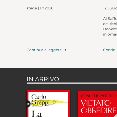
stage | 1.7.2026
12.5.20
Al SalT
dei tito
Booklov
in omag
Continua a leggere
Contin
IN ARRIVO