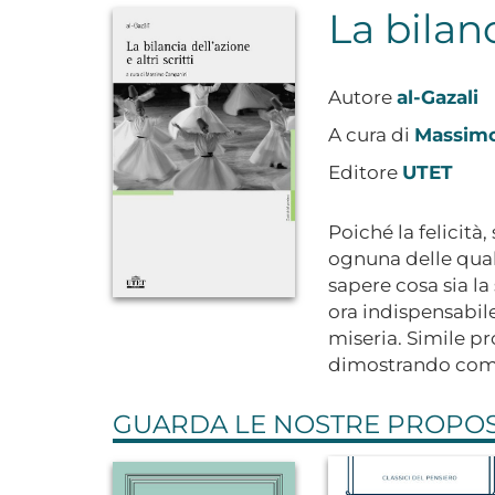
La bilanc
Autore
al-Gazali
A cura di
Massim
Editore
UTET
Poiché la felicità
ognuna delle quali
sapere cosa sia la
ora indispensabile
miseria. Simile pr
dimostrando come l
GUARDA LE NOSTRE PROPOST