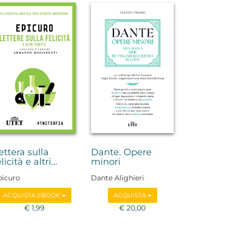
ettera sulla
Dante. Opere
licità e altri...
minori
picuro
Dante Alighieri
ACQUISTA EBOOK
ACQUISTA
€ 1,99
€ 20,00