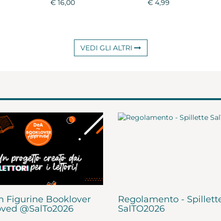
€ 16,00
€ 4,99
VEDI GLI ALTRI
 Figurine Booklover
Regolamento - Spillett
ved @SalTo2026
SalTO2026