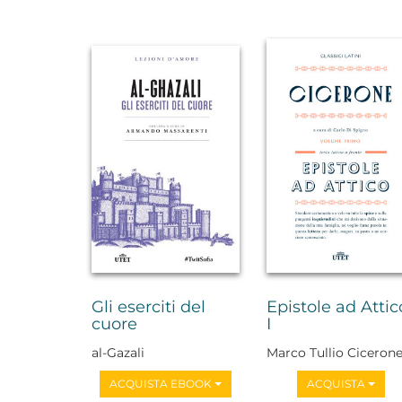
Gli eserciti del
Epistole ad Attic
cuore
I
al-Gazali
Marco Tullio Ciceron
ACQUISTA EBOOK
ACQUISTA