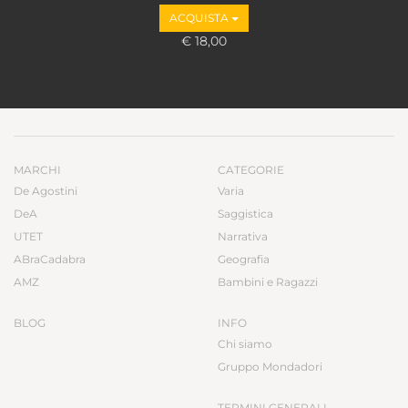
ACQUISTA
€ 18,00
MARCHI
CATEGORIE
De Agostini
Varia
DeA
Saggistica
UTET
Narrativa
ABraCadabra
Geografia
AMZ
Bambini e Ragazzi
BLOG
INFO
Chi siamo
Gruppo Mondadori
TERMINI GENERALI