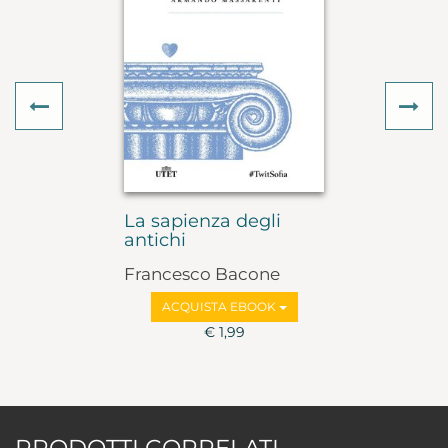
Previous
Ne
La sapienza degli
antichi
Francesco Bacone
ACQUISTA EBOOK
€ 1,99