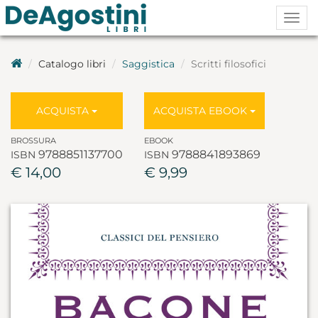
Togg
navig
Catalogo libri
Saggistica
Scritti filosofici
ACQUISTA
ACQUISTA EBOOK
BROSSURA
EBOOK
9788851137700
9788841893869
ISBN
ISBN
€ 14,00
€ 9,99