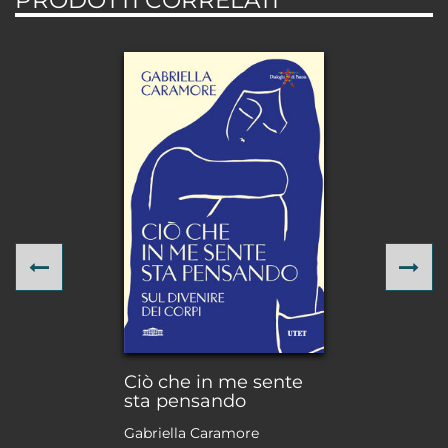
PRODOTTI CORRELATI
Previous
Ne
Ciò che in me sente
sta pensando
Gabriella Caramore