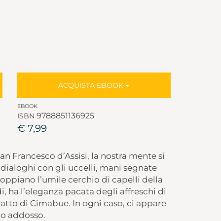
ACQUISTA EBOOK
EBOOK
9788851136925
ISBN
€ 7,99
n Francesco d’Assisi, la nostra mente si
 dialoghi con gli uccelli, mani segnate
oppiano l’umile cerchio di capelli della
rdi, ha l’eleganza pacata degli affreschi di
tratto di Cimabue. In ogni caso, ci appare
io addosso.