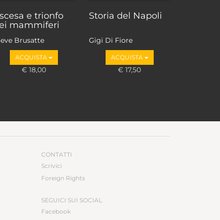
scesa e trionfo
Storia del Napoli
ei mammiferi
teve Brusatte
Gigi Di Fiore
ACQUISTA
ACQUISTA
€ 18,00
€ 17,50
CONTATTI
Scrivici
Foreign Rights
SEGUICI SUI SOCIAL
Facebook