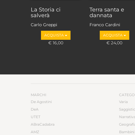
La Storia ci
Terra santa e
salverà
dannata
Carlo Greppi
Franco Cardini
ACQUISTA
ACQUISTA
€ 16,00
€ 24,00
MARCHI
CATEGO
De Agostini
Varia
DeA
Saggisti
UTET
Narrativ
ABraCadabra
Geografi
AMZ
Bambini 