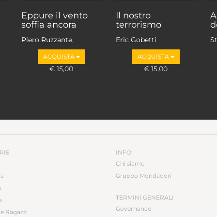
Eppure il vento
Il nostro
A
soffia ancora
terrorismo
d
Piero Ruzzante,
Eric Gobetti
S
Antonio Martini
ACQUISTA
ACQUISTA
€ 15,00
€ 15,00
RIE
INFO
Chi siamo
ca
Gruppo Mondadori
a
TERMINI GENERALI
a
Governance
e Ragazzi