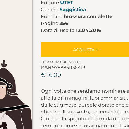
Editore
UTET
Genere
Saggistica
Formato
brossura con alette
Pagine
256
Data di uscita
12.04.2016
ACQUISTA
BROSSURA CON ALETTE
9788851136413
ISBN
€ 16,00
Ogni volta che sentiamo nominare sa
affolla di immagini: lupi ammansiti,
dalle stigmate, aureole dorate che d
chierica. Il suo volto, nei nostri rico
Giotto o la spigolosità timida del ri
sempre come se fosse nato con il sa