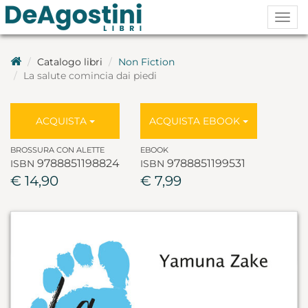
Togg
navig
Catalogo libri
Non Fiction
La salute comincia dai piedi
ACQUISTA
ACQUISTA EBOOK
BROSSURA CON ALETTE
EBOOK
9788851198824
9788851199531
ISBN
ISBN
€ 14,90
€ 7,99