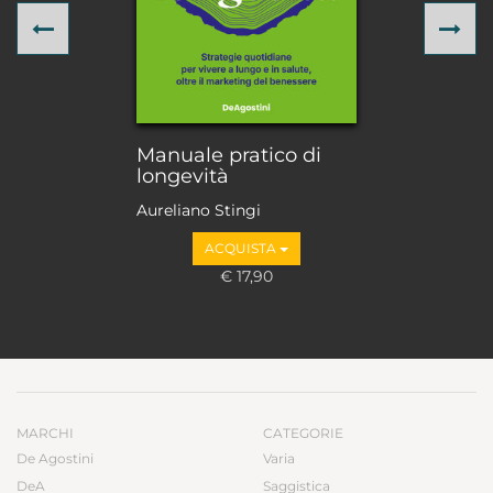
Previous
Ne
Manuale pratico di
longevità
Aureliano Stingi
ACQUISTA
€ 17,90
MARCHI
CATEGORIE
De Agostini
Varia
DeA
Saggistica