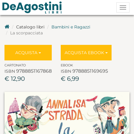
Togg
navig
Catalogo libri
Bambini e Ragazzi
La scorpacciata
ACQUISTA
ACQUISTA EBOOK
CARTONATO
EBOOK
9788851167868
9788851169695
ISBN
ISBN
€ 12,90
€ 6,99