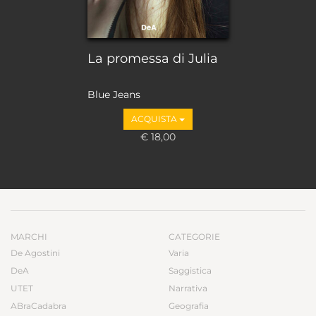
La promessa di Julia
Blue Jeans
ACQUISTA
€ 18,00
MARCHI
CATEGORIE
De Agostini
Varia
DeA
Saggistica
UTET
Narrativa
ABraCadabra
Geografia