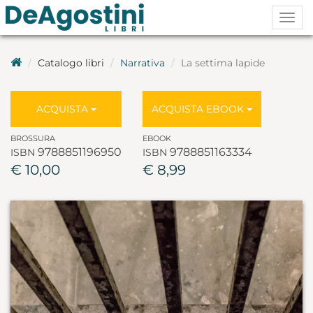
Togg
navig
Catalogo libri
Narrativa
La settima lapide
ACQUISTA
ACQUISTA EBOOK
BROSSURA
EBOOK
9788851196950
9788851163334
ISBN
ISBN
€ 10,00
€ 8,99