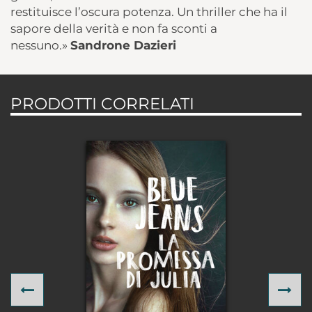
restituisce l’oscura potenza. Un thriller che ha il
sapore della verità e non fa sconti a
nessuno.»
Sandrone Dazieri
PRODOTTI CORRELATI
Previous
Ne