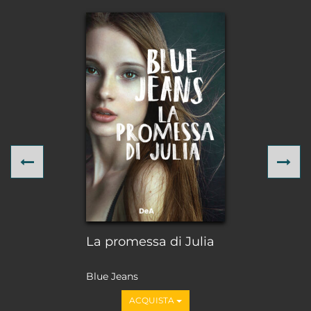
Previous
Ne
La promessa di Julia
Blue Jeans
ACQUISTA