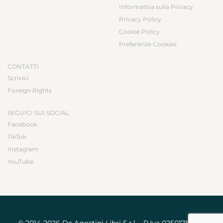
Informativa sulla Privacy
Privacy Policy
Cookie Policy
Preferenze Cookies
CONTATTI
Scrivici
Foreign Rights
SEGUICI SUI SOCIAL
Facebook
TikTok
Instagram
YouTube
© 2014-2026 De Agostini Libri S.r.l. - P.Iva 02501780031