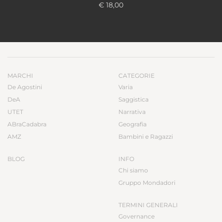
€ 18,00
MARCHI
CATEGORIE
De Agostini
Varia
DeA
Saggistica
UTET
Narrativa
ABraCadabra
Geografia
AMZ
Bambini e Ragazzi
BLOG
INFO
Chi siamo
Gruppo Mondadori
TERMINI GENERALI
Governance