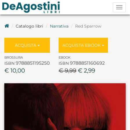
Togg
navig
Catalogo libri
Narrativa
Red Sparrow
ACQUISTA
ACQUISTA EBOOK
BROSSURA
EBOOK
9788851195250
9788851160692
ISBN
ISBN
€ 10,00
€ 9,99
€ 2,99