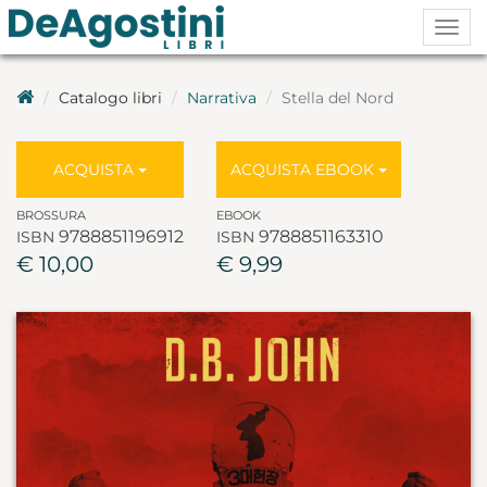
Togg
navig
Catalogo libri
Narrativa
Stella del Nord
ACQUISTA
ACQUISTA EBOOK
BROSSURA
EBOOK
9788851196912
9788851163310
ISBN
ISBN
€ 10,00
€ 9,99