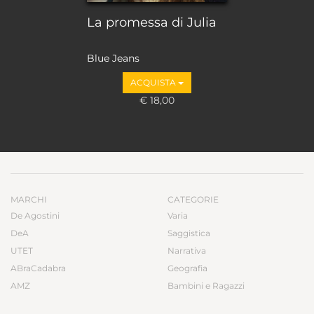
La promessa di Julia
Blue Jeans
ACQUISTA
€ 18,00
MARCHI
CATEGORIE
De Agostini
Varia
DeA
Saggistica
UTET
Narrativa
ABraCadabra
Geografia
AMZ
Bambini e Ragazzi