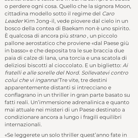
o perdere ogni cosa. Quello che la signora Moon,
cittadina modello sotto il regime del
Caro
Leader
Kim Jong-il, vede piovere dal cielo in un
bosco della contea di Baekam non è uno spirito.
È qualcosa di ancora più
strano
, un piccolo
pallone aerostatico che proviene «dal Paese giù
in basso» e che deposita tra le sue braccia due
paia di calze di lana, una torcia e una scatola di
deliziosi biscotti al cioccolato. E un biglietto:
Ai
fratelli e alle sorelle del Nord. Sollevatevi contro
colui che vi inganna!
Tre vite, tre destini
apparentemente distanti si intrecciano e
conflagrano in un thriller in gran parte basato su
fatti reali. Un’immersione adrenalinica e quanto
mai attuale nei misteri di un Paese destinato a
condizionare ancora a lungo i fragili equilibri
internazionali.
«Se leggerete un solo thriller quest’anno fate in