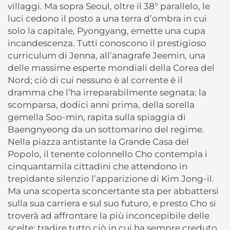
villaggi. Ma sopra Seoul, oltre il 38° parallelo, le
luci cedono il posto a una terra d’ombra in cui
solo la capitale, Pyongyang, emette una cupa
incandescenza. Tutti conoscono il prestigioso
curriculum di Jenna, all’anagrafe Jeemin, una
delle massime esperte mondiali della Corea del
Nord; ciò di cui nessuno è al corrente è il
dramma che l’ha irreparabilmente segnata: la
scomparsa, dodici anni prima, della sorella
gemella Soo-min, rapita sulla spiaggia di
Baengnyeong da un sottomarino del regime.
Nella piazza antistante la Grande Casa del
Popolo, il tenente colonnello Cho contempla i
cinquantamila cittadini che attendono in
trepidante silenzio l’apparizione di Kim Jong-il.
Ma una scoperta sconcertante sta per abbattersi
sulla sua carriera e sul suo futuro, e presto Cho si
troverà ad affrontare la più inconcepibile delle
scelte: tradire tutto ciò in cui ha sempre creduto