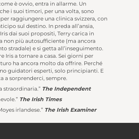
ome è ovvio, entra in allarme. Un
che i suoi timori, per una volta, sono
o per raggiungere una clinica svizzera, con
icipo sul destino. In preda all’ansia,
is dai suoi propositi, Terry carica in
ta non più autosufficiente (ma ancora
to stradale) e si getta all’inseguimento.
 Iris a tornare a casa. Sei giorni per
futuro ha ancora molto da offrire. Perché
o guidatori esperti, solo principianti. E
nta a sorprenderci, sempre.
a straordinaria.”
The Independent
evole.”
The Irish Times
 Moyes irlandese.”
The Irish Examiner