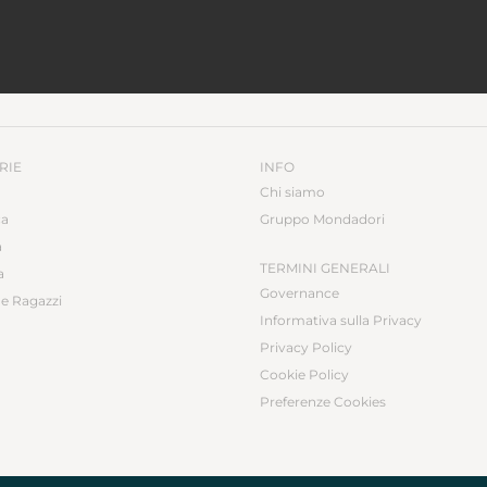
RIE
INFO
Chi siamo
ca
Gruppo Mondadori
a
TERMINI GENERALI
a
Governance
e Ragazzi
Informativa sulla Privacy
Privacy Policy
Cookie Policy
Preferenze Cookies