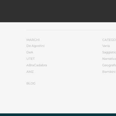
MARCHI
CATEGO
De Agostini
Varia
DeA
Saggisti
UTET
Narrativ
ABraCadabra
Geografi
AMZ
Bambini 
BLOG