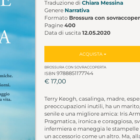
Traduzione di
Chiara Messina
Genere
Narrativa
Formato
Brossura con sovraccoper
Pagine
400
Data di uscita
12.05.2020
ACQUISTA
BROSSURA CON SOVRACCOPERTA
9788851177744
ISBN
€ 17,00
Terry Keogh, casalinga, madre, espe
preoccupazioni inutili, ha un marito
senile e una migliore amica: Iris Arms
Pragmatica, ironica e coraggiosa, sv
infermiera e maneggia le stampelle 
un accessorio come un altro. Ma, all