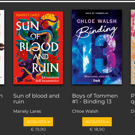
n
Sun of blood and
Boys of Tommen
P
ruin
#1 - Binding 13
q
Mariely Lares
Chloe Walsh
D
J
ACQUISTA
ACQUISTA
€ 19,90
€ 18,90