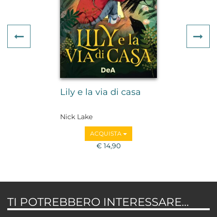
Previous
Ne
Lily e la via di casa
Nick Lake
ACQUISTA
€ 14,90
TI POTREBBERO INTERESSARE...