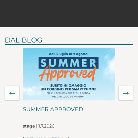
DAL BLOG
Previous
Ne
SUMMER APPROVED
stage | 1.7.2026