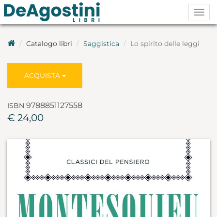
Togg
navig
Catalogo libri
Saggistica
Lo spirito delle leggi
ACQUISTA
9788851127558
ISBN
€ 24,00