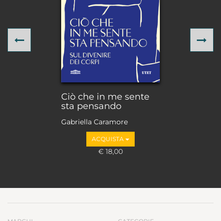
Previous
Ne
Ciò che in me sente
sta pensando
Gabriella Caramore
ACQUISTA
€ 18,00