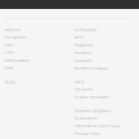
MARCHI
CATEGORIE
De Agostini
Varia
DeA
Saggistica
UTET
Narrativa
ABraCadabra
Geografia
AMZ
Bambini e Ragazzi
BLOG
INFO
Chi siamo
Gruppo Mondadori
TERMINI GENERALI
Governance
Informativa sulla Privacy
Privacy Policy