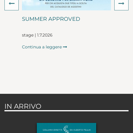
Previous
Ne
SUMMER APPROVED
stage | 1.7.2026
Continua a leggere
IN ARRIVO