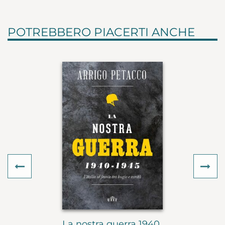
POTREBBERO PIACERTI ANCHE
Previous
Ne
La nostra guerra 1940