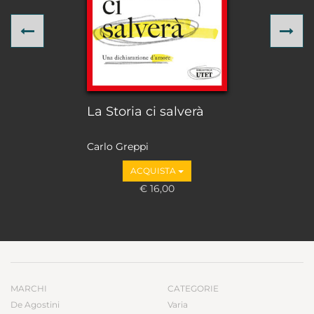
Previous
Ne
La Storia ci salverà
Carlo Greppi
ACQUISTA
€ 16,00
MARCHI
CATEGORIE
De Agostini
Varia