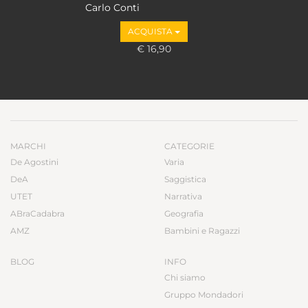
Carlo Conti
ACQUISTA
€ 16,90
MARCHI
CATEGORIE
De Agostini
Varia
DeA
Saggistica
UTET
Narrativa
ABraCadabra
Geografia
AMZ
Bambini e Ragazzi
BLOG
INFO
Chi siamo
Gruppo Mondadori