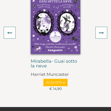
Previous
Ne
Mirabella- Guai sotto
la neve
Harriet Muncaster
ACQUISTA
€ 14,90