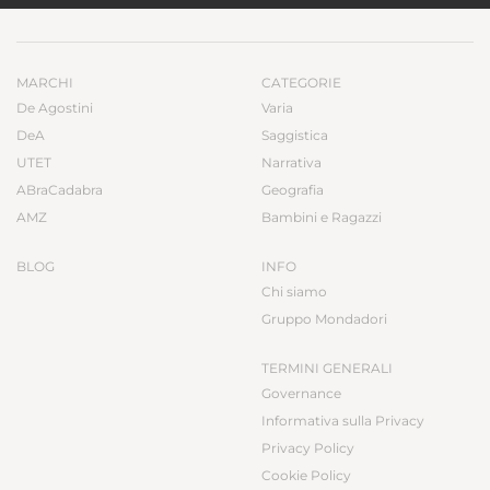
MARCHI
CATEGORIE
De Agostini
Varia
DeA
Saggistica
UTET
Narrativa
ABraCadabra
Geografia
AMZ
Bambini e Ragazzi
BLOG
INFO
Chi siamo
Gruppo Mondadori
TERMINI GENERALI
Governance
Informativa sulla Privacy
Privacy Policy
Cookie Policy