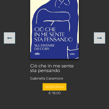
Previous
Ne
Ciò che in me sente
sta pensando
Gabriella Caramore
ACQUISTA
€ 18,00