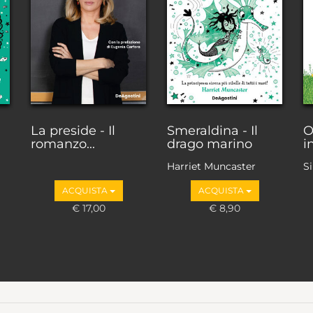
La preside - Il
Smeraldina - Il
O
romanzo...
drago marino
i
Harriet Muncaster
Si
ACQUISTA
ACQUISTA
€ 17,00
€ 8,90