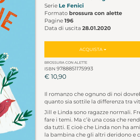
Serie
Le Fenici
Formato
brossura con alette
Pagine
196
Data di uscita
28.01.2020
ACQUISTA
BROSSURA CON ALETTE
9788851175993
ISBN
€ 10,90
Il romanzo che ognuno di noi dovreb
quanto sia sottile la differenza tra vi
Jill e Linda sono ragazze normali. F
fare i temi. Ma c’è una cosa che rende
da tutti. E cioè che Linda non ha amic
la bambina che gli altri deridono e 