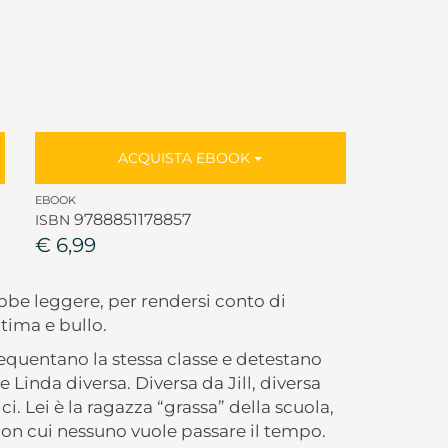
ACQUISTA EBOOK
EBOOK
9788851178857
ISBN
€ 6,99
be leggere, per rendersi conto di
ttima e bullo.
requentano la stessa classe e detestano
 Linda diversa. Diversa da Jill, diversa
i. Lei è la ragazza “grassa” della scuola,
con cui nessuno vuole passare il tempo.