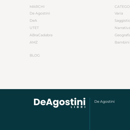
MARCHI
CATEGO
De Agostini
Varia
DeA
Saggisti
UTET
Narrativ
ABraCadabra
Geografi
AMZ
Bambini 
BLOG
De Agostini