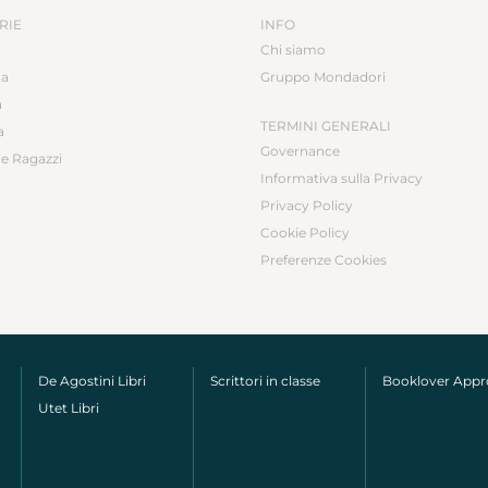
RIE
INFO
Chi siamo
ca
Gruppo Mondadori
a
TERMINI GENERALI
a
Governance
e Ragazzi
Informativa sulla Privacy
Privacy Policy
Cookie Policy
Preferenze Cookies
De Agostini Libri
Scrittori in classe
Booklover App
Utet Libri