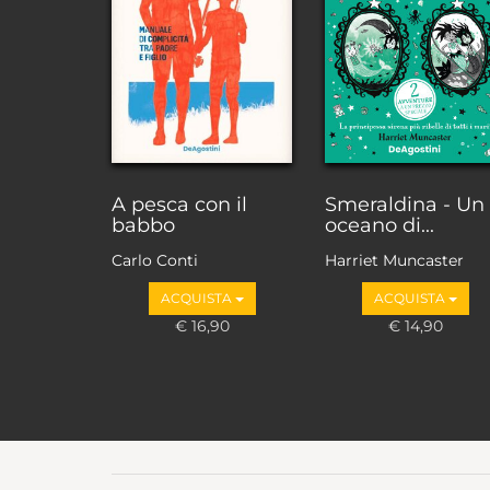
A pesca con il
Smeraldina - Un
babbo
oceano di...
Carlo Conti
Harriet Muncaster
ACQUISTA
ACQUISTA
€ 16,90
€ 14,90