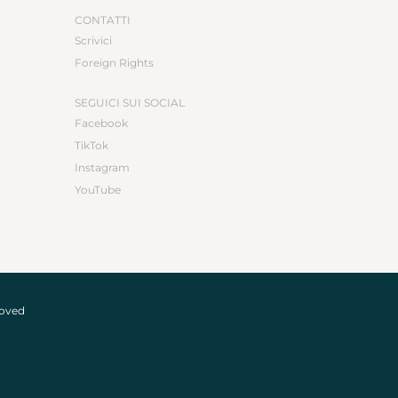
CONTATTI
Scrivici
Foreign Rights
SEGUICI SUI SOCIAL
Facebook
TikTok
Instagram
YouTube
roved