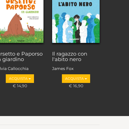
rsetto e Paporso
Il ragazzo con
n giardino
l'abito nero
lvia Callocchia
James Fox
ACQUISTA
ACQUISTA
€ 14,90
€ 16,90