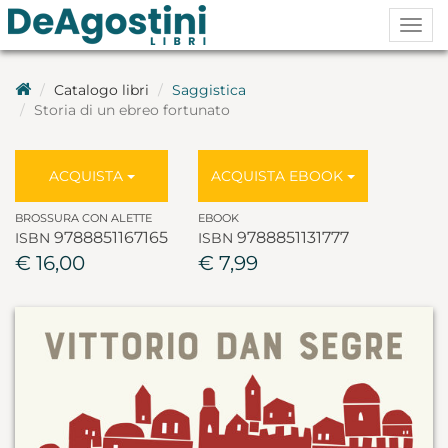
Togg
navig
Catalogo libri
Saggistica
Storia di un ebreo fortunato
ACQUISTA
ACQUISTA EBOOK
BROSSURA CON ALETTE
EBOOK
9788851167165
9788851131777
ISBN
ISBN
€ 16,00
€ 7,99