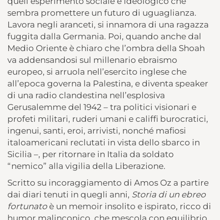
quell’esperimento sociale e ideologico che
sembra promettere un futuro di uguaglianza.
Lavora negli aranceti, si innamora di una ragazza
fuggita dalla Germania. Poi, quando anche dal
Medio Oriente è chiaro che l’ombra della Shoah
va addensandosi sul millenario ebraismo
europeo, si arruola nell’esercito inglese che
all’epoca governa la Palestina, e diventa speaker
di una radio clandestina nell’esplosiva
Gerusalemme del 1942 – tra politici visionari e
profeti militari, ruderi umani e califfi burocratici,
ingenui, santi, eroi, arrivisti, nonché mafiosi
italoamericani reclutati in vista dello sbarco in
Sicilia –, per ritornare in Italia da soldato
“nemico” alla vigilia della Liberazione.
Scritto su incoraggiamento di Amos Oz a partire
dai diari tenuti in quegli anni,
Storia di un ebreo
fortunato
è un memoir insolito e ispirato, ricco di
humor malinconico, che mescola con equilibrio