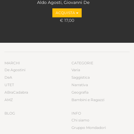
Aldo Agosti, Giovanni De
Luna
ACQUISTA
€ 17,00
MARCHI
CATEGORIE
De Agostini
Varia
DeA
Saggistica
UTET
Narrativa
ABraCadabra
Geografia
AMZ
Bambini e Ragazzi
BLOG
INFO
Chi siamo
Gruppo Mondadori