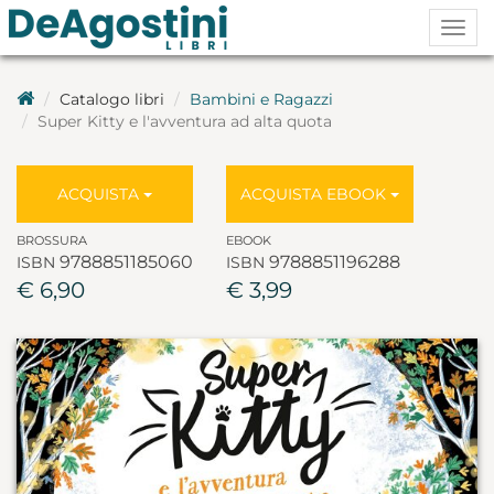
Togg
navig
Catalogo libri
Bambini e Ragazzi
Super Kitty e l'avventura ad alta quota
ACQUISTA
ACQUISTA EBOOK
BROSSURA
EBOOK
9788851185060
9788851196288
ISBN
ISBN
€ 6,90
€ 3,99