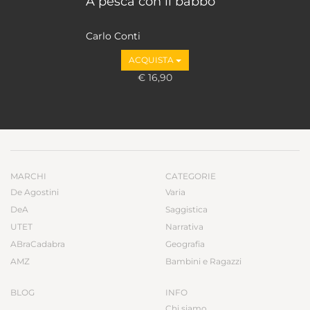
A pesca con il babbo
Carlo Conti
ACQUISTA
€ 16,90
MARCHI
CATEGORIE
De Agostini
Varia
DeA
Saggistica
UTET
Narrativa
ABraCadabra
Geografia
AMZ
Bambini e Ragazzi
BLOG
INFO
Chi siamo