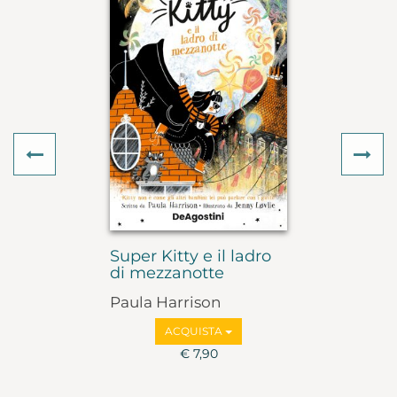
Previous
Ne
Super Kitty e il ladro
di mezzanotte
Paula Harrison
ACQUISTA
€ 7,90